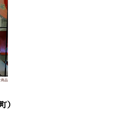
な商品
町）