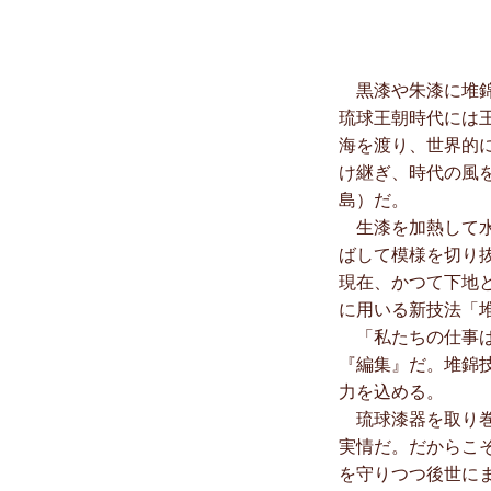
黒漆や朱漆に堆錦
琉球王朝時代には
海を渡り、世界的
け継ぎ、時代の風
島）だ。
生漆を加熱して水
ばして模様を切り
現在、かつて下地
に用いる新技法「
「私たちの仕事は
『編集』だ。堆錦
力を込める。
琉球漆器を取り巻
実情だ。だからこ
を守りつつ後世に