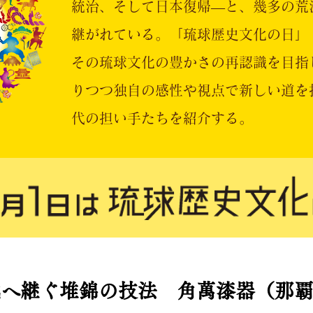
統治、そして日本復帰―と、幾多の荒
継がれている。「琉球歴史文化の日」
その琉球文化の豊かさの再認識を目指
りつつ独自の感性や視点で新しい道を
代の担い手たちを紹介する。
代へ継ぐ堆錦の技法 角萬漆器（那