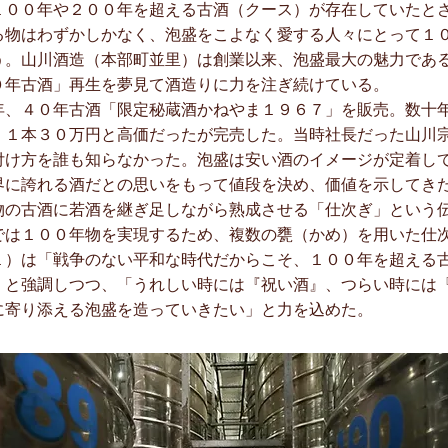
００年や２００年を超える古酒（クース）が存在していたと
る物はわずかしかなく、泡盛をこよなく愛する人々にとって１
う。山川酒造（本部町並里）は創業以来、泡盛最大の魅力であ
０年古酒」再生を夢見て酒造りに力を注ぎ続けている。
、４０年古酒「限定秘蔵酒かねやま１９６７」を販売。数十
、１本３０万円と高価だったが完売した。当時社長だった山川
付け方を誰も知らなかった。泡盛は安い酒のイメージが定着し
界に誇れる酒だとの思いをもって値段を決め、価値を示してき
の古酒に若酒を継ぎ足しながら熟成させる「仕次ぎ」という
では１００年物を実現するため、複数の甕（かめ）を用いた仕
１）は「戦争のない平和な時代だからこそ、１００年を超える
」と強調しつつ、「うれしい時には『祝い酒』、つらい時には
に寄り添える泡盛を造っていきたい」と力を込めた。