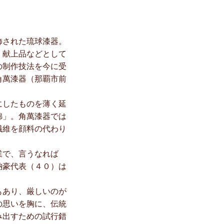
飾された琉球漆器。
、献上品などとして
の制作技法を今に受
角萬漆器（那覇市前
にしたものを薄く延
錦」。角萬漆器では
繊維を顔料の代わり
業で、言うなれば
納豪代表（４０）は
もあり、厳しいのが
の思いを胸に、伝統
み出すための試行錯