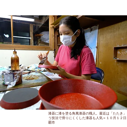
漆器に漆を塗る角萬漆器の職人。最近は「たたき」
う技法で滑りにくくした漆器も人気＝１０月１２日
覇市