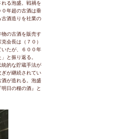
される泡盛。戦禍を
００年超の古酒は垂
る古酒造りを社業の
年物の古酒を販売す
宗克会長は（７０）
ていたが、６００年
た」と振り返る。
伝統的な貯蔵手法が
次ぎが継続されてい
古酒が造れる。泡盛
『明日の糧の酒』と