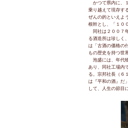
かつて県内に、１
乗り越えて現存す
ぜんの的といえよ
根幹とし、「１０
同社は２００７年
る酒造所は珍しく
は「古酒の価格の
もの歴史を持つ世
泡盛には、年代物
あり、同社工場内
る。宗邦社長（６
は『平和の酒』だ
して、人生の節目