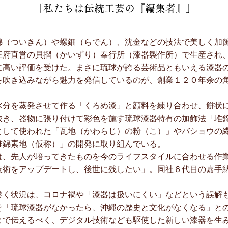
「私たちは伝統工芸の『編集者』」
（ついきん）や螺鈿（らでん）、沈金などの技法で美しく加
王府直営の貝摺（かいずり）奉行所（漆器製作所）で生産され
に高い評価を受けた。まさに琉球が誇る芸術品ともいえる漆器
を吹き込みながら魅力を発信しているのが、創業１２０年余の
分を蒸発させて作る「くろめ漆」と顔料を練り合わせ、餅状
抜き、器物に張り付けて彩色を施す琉球漆器特有の加飾法「堆
として使われた「瓦地（かわらじ）の粉（こ）」やバショウの
堆錦素地（仮称）」の開発に取り組んでいる。
、先人が培ってきたものを今のライフスタイルに合わせる作
技術をアップデートし、後世に残したい」。同社６代目の嘉手
く状況は、コロナ禍や「漆器は扱いにくい」などという誤解
そ「琉球漆器がなかったら、沖縄の歴史と文化がなくなる」と
まで伝えるべく、デジタル技術なども駆使した新しい漆器を生