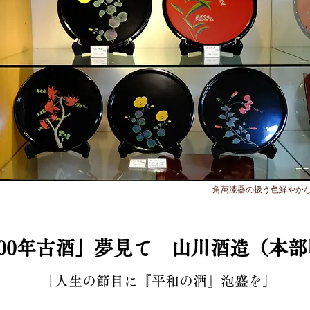
角萬漆器の扱う色鮮やか
100年古酒」夢見て 山川酒造（本部
「人生の節目に『平和の酒』泡盛を」