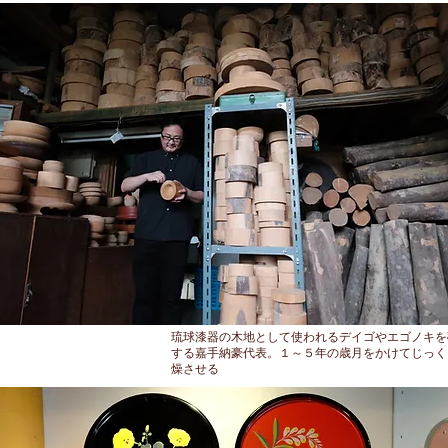
琉球漆器の木地として使われるデイゴやエゴノキを
する嘉手納豪代表。１～５年の歳月をかけてじっく
燥させる