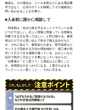
確認を。その場合は、メール末尾などにある電話番
号ではなく、公式のサイトを検索してその連絡先に
問い合わせることが大事だ。
■入金前に誰かに相談して
同本部は「自分の身を守るネットリテラシーを身
につけてほしい。正しい情報と間違っている情報を
判断できる力を培ってほしい」と呼び掛ける。被害
者はただでさえ思い込んで自分で抱え込みがちだ
が、それに加えて、被害金の入金も、暗号資産など
ネット上で完結する方法が増加傾向で、第三者が気
付いて介入できる場面が減っている。おかしいなと
自分で気付く力がより大事になっているからだ。
「当事者が『どう思う？』と身近な人に聞くこと
が、未然防止のきっかけになる。１度立ち止まる。
ワンクッション置くこと」。それに尽きる。