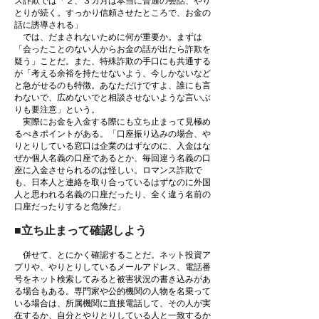
ス詐欺では「２、３カ月は本当に普通の会話、やり
とりが続く。すっかり信頼させたところで、お金の
話に誘導される」
では、だまされないために何が重要か。まずは
「会ったことのない人からお金の話が出たら詐欺を
疑う」ことだ。また、特殊詐欺の手口にも共通する
が「考える余裕を持たせないよう、今しかないなど
と急がせるのも特徴。あなただけですよ、誰にも言
わないで、広めないでと相談させないような言いぶ
りも要注意」という。
実際にお金を入金する際にも立ち止まって見極め
るべきポイントがある。「口座振り込みの場合、や
りとりしている窓口は企業のはずなのに、入金はな
ぜか個人名義の口座であるとか、毎回違う名義の口
座に入金させられるのは怪しい。ロマンス詐欺で
も、日本人と連絡を取り合っているはずなのに外国
人と思われる名義の口座だったり、全く違う名前の
口座だったりすると危険だ」
■立ち止まって確認しよう
併せて、とにかく確認することだ。ネット投資ア
プリや、やりとりしているメールアドレス、電話番
号をネット検索してみると被害状況の書き込みがあ
る場合もある。専門家や公的機関の人物を名乗って
いる場合は、所属機関に直接電話して、その人が実
在するか、自分とやりとりしている人と一致するか