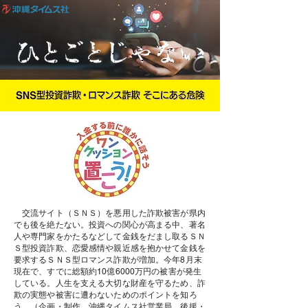
交流サイト（ＳＮＳ）を悪用した詐欺被害が県内
でも後を絶たない。投資への関心が高まる中、著名
人や専門家をかたるなどして金銭をだまし取るＳＮ
Ｓ型投資詐欺、恋愛感情や親近感を抱かせて金銭を
要求するＳＮＳ型ロマンス詐欺が増加。今年8月末
現在で、すでに総額約10億6000万円の被害が発生
している。人生を支える大切な財産を守るため、詐
欺の実態や被害に遭わないためのポイントを知ろ
う。（企画・制作 沖縄タイムス社営業局、後援・